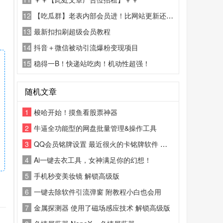
12
【吃瓜群】老表内部会员进！比网站更新还精彩！
13
最新扣扣刷超级会员教程
14
抖音＋微信被动引流爆粉变现项目
15
稳得一B！快递站吃肉！机动性超强！
随机文章
1
梭哈开始！摸鱼看股票神器
2
牛逼全功能型的网盘批量管理&操作工具
3
QQ会员铭牌设置 最近很火的卡铭牌软件 玩号必备
4
Ai一键去衣工具，女神满足你的幻想！
5
手机秒变美妆镜 解锁高级版
6
一键去除软件引流弹窗 附教程小白也会用
7
金属探测器 使用了磁场感应技术 解锁高级版