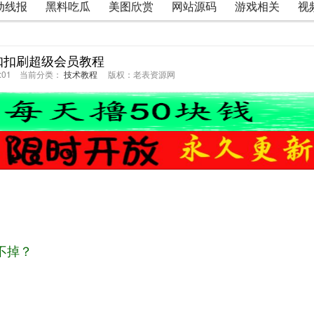
动线报
黑料吃瓜
美图欣赏
网站源码
游戏相关
视
扣扣刷超级会员教程
09:01 当前分类：
技术教程
版权：老表资源网
不掉？