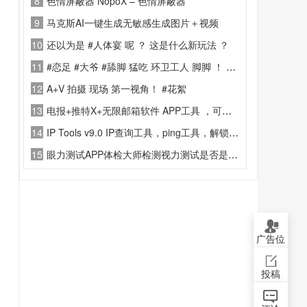
8
色情屏蔽器 NopoX – 色情屏蔽器
9
马克斯AI一键生成无敏感生成图片＋视频
10
还以为是 #人体宴 呢 ？ 这是什么新玩法 ？
11
#恋足 #大爷 #舔脚 猛吃 环卫工人 脚脚 ！ 干了一天活 味道足 ？？？
12
A+V 拍摄 现场 第一视角！ #花絮
13
电报+推特X+无限邮箱软件 APP工具 ，可以接验证码吖
14
IP Tools v9.0 IP查询工具，ping工具，解锁高级版
15
眼力测试APP体检大师检测视力测试是否是色盲色弱
广告位
投稿