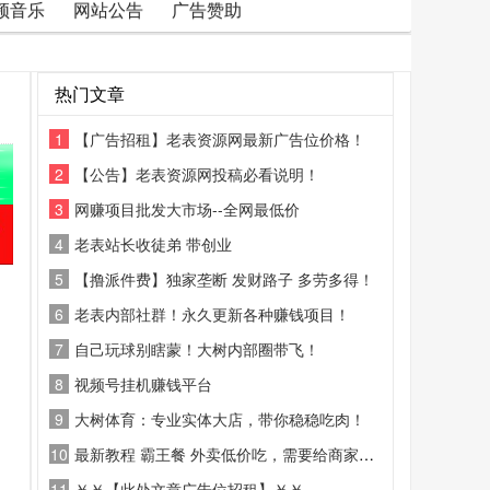
频音乐
网站公告
广告赞助
热门文章
1
【广告招租】老表资源网最新广告位价格！
2
【公告】老表资源网投稿必看说明！
3
网赚项目批发大市场--全网最低价
4
老表站长收徒弟 带创业
5
【撸派件费】独家垄断 发财路子 多劳多得！
6
老表内部社群！永久更新各种赚钱项目！
7
自己玩球别瞎蒙！大树内部圈带飞！
8
视频号挂机赚钱平台
9
大树体育：专业实体大店，带你稳稳吃肉！
10
最新教程 霸王餐 外卖低价吃，需要给商家好评
11
￥￥【此处文章广告位招租】￥￥