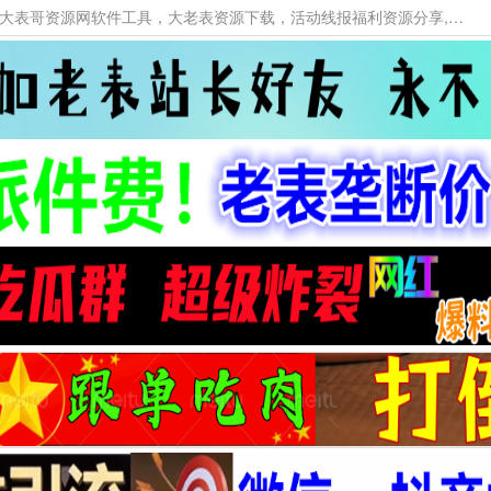
本网站提供资源工具下载，大老表资源工具，大表哥资源网软件工具，大老表资源下载，活动线报福利资源分享,活动线报，大型网游经典游戏，网络热门技术游戏辅助交流与分享。