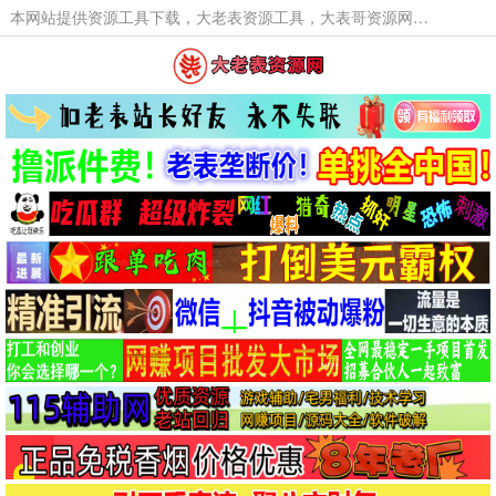
本网站提供资源工具下载，大老表资源工具，大表哥资源网软件工具，大老表资源下载，活动线报福利资源分享,活动线报，大型网游经典游戏，网络热门技术游戏辅助交流与分享。