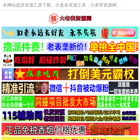
本网站提供资源工具下载，大老表资源工具，大表哥资源网软件工具，大老表资源下载，活动线报福利资源分享,活动线报，大型网游经典游戏，网络热门技术游戏辅助交流与分享。