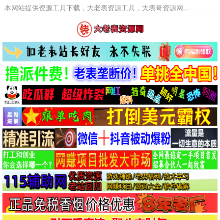
本网站提供资源工具下载，大老表资源工具，大表哥资源网软件工具，大老表资源下载，活动线报福利资源分享,活动线报，大型网游经典游戏，网络热门技术游戏辅助交流与分享。