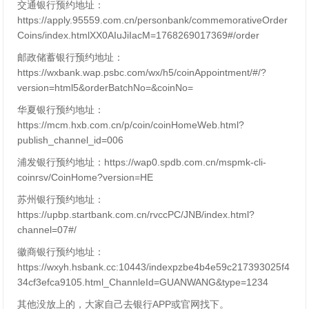
交通银行预约地址：
https://apply.95559.com.cn/personbank/commemorativeOrder
Coins/index.htmlXX0AIuJiIacM=1768269017369#/order
邮政储蓄银行预约地址：
https://wxbank.wap.psbc.com/wx/h5/coinAppointment/#/?
version=html5&orderBatchNo=&coinNo
=
华夏银行预约地址：
https://mcm.hxb.com.cn/p/coin/coinHomeWeb.html?
publish_channel_id=006
浦发银行预约地址：
https://wap0.spdb.com.cn/mspmk-cli-
coinrsv/CoinHome?version=HE
苏州银行预约地址：
https://upbp.startbank.com.cn/rvccPC/JNB/index.html?
channel=07#/
徽商银行预约地址：
https://wxyh.hsbank.cc:10443/indexpzbe4b4e59c217393025f4
34cf3efca9105.html_ChannleId=GUANWANG&type=1234
其他没放上的，大家自己去银行APP或官网找下。