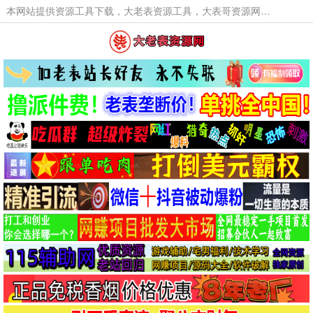
本网站提供资源工具下载，大老表资源工具，大表哥资源网软件工具，大老表资源下载，活动线报福利资源分享,活动线报，大型网游经典游戏，网络热门技术游戏辅助交流与分享。