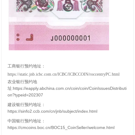
工商银行预约地址：
https://static.jnb.icbc.com.cn/ICBC/ICBCCOIN/roccentryPC.html
农业银行预约地
址:https://eapply.abchina.com.cn/coin/coin/CoinIssuesDistributi
on?typeid=202307
建设银行预约地址：
https://sinfo2.ccb.com/cn/jnb/subject/index.html
中国银行预约地址：
https://cmcoins.boc.cn/BOC15_CoinSeller/welcome.html