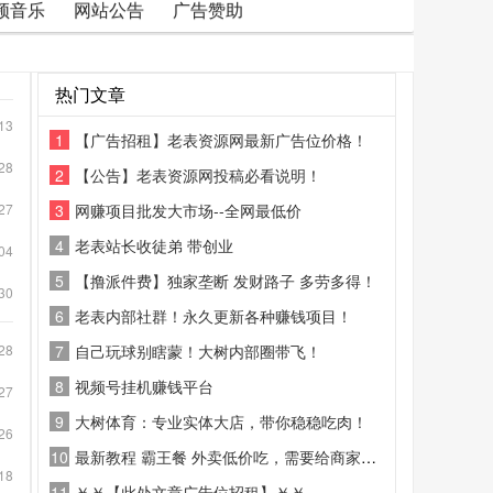
频音乐
网站公告
广告赞助
热门文章
13
1
【广告招租】老表资源网最新广告位价格！
28
2
【公告】老表资源网投稿必看说明！
27
3
网赚项目批发大市场--全网最低价
4
老表站长收徒弟 带创业
04
5
【撸派件费】独家垄断 发财路子 多劳多得！
30
6
老表内部社群！永久更新各种赚钱项目！
28
7
自己玩球别瞎蒙！大树内部圈带飞！
8
视频号挂机赚钱平台
27
9
大树体育：专业实体大店，带你稳稳吃肉！
26
10
最新教程 霸王餐 外卖低价吃，需要给商家好评
18
11
￥￥【此处文章广告位招租】￥￥