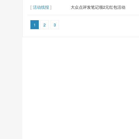
[
活动线报
]
大众点评发笔记领2元红包活动
1
2
3