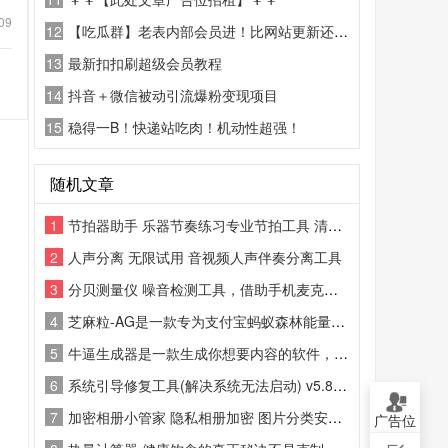
09
12
【吃瓜群】老表内部会员进！比网站更新还精彩！
13
最新扣扣刷超级会员教程
14
抖音＋微信被动引流爆粉变现项目
15
稳得一B！快递站吃肉！机动性超强！
随机文章
1
节拍器助手 乐器节奏练习专业节拍工具 清除数据无限试用
2
人声分离 无限试用 音视频人声伴奏分离工具
3
分贝测量仪 噪音检测工具，借助手机麦克风实时测算环境分贝数值，直观展示噪音强弱
4
芝麻粒-AG是一款专为支付宝蚂蚁森林能量收集和蚂蚁庄园小鸡喂养设计的自动化辅助模块
5
牛逼生成器是一款生成你想要内容的软件，简洁无广，呆瓜操作
6
系统引导修复工具(解决系统无法启动) v5.8.0 中文绿色版
7
加密相册小管家 隐私相册加密 图片分类安全防护工具
广告位