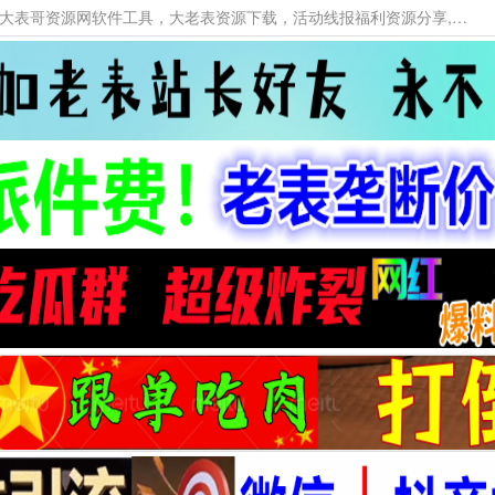
本网站提供资源工具下载，大老表资源工具，大表哥资源网软件工具，大老表资源下载，活动线报福利资源分享,活动线报，大型网游经典游戏，网络热门技术游戏辅助交流与分享。