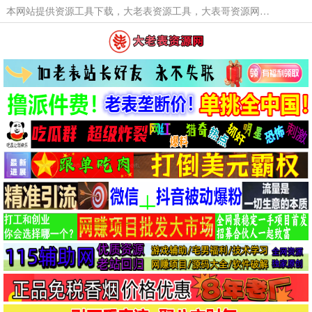
本网站提供资源工具下载，大老表资源工具，大表哥资源网软件工具，大老表资源下载，活动线报福利资源分享,活动线报，大型网游经典游戏，网络热门技术游戏辅助交流与分享。