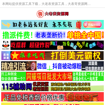
本网站提供资源工具下载，大老表资源工具，大表哥资源网软件工具，大老表资源下载，活动线报福利资源分享,活动线报，大型网游经典游戏，网络热门技术游戏辅助交流与分享。