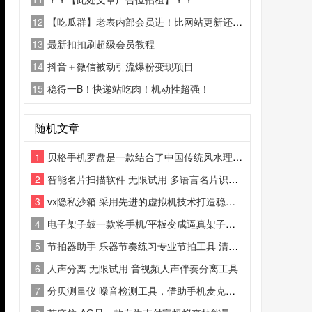
12
【吃瓜群】老表内部会员进！比网站更新还精彩！
13
最新扣扣刷超级会员教程
14
抖音＋微信被动引流爆粉变现项目
15
稳得一B！快递站吃肉！机动性超强！
随机文章
1
贝格手机罗盘是一款结合了中国传统风水理论与现代技术的应用程序
2
智能名片扫描软件 无限试用 多语言名片识别导出工具
3
vx隐私沙箱 采用先进的虚拟机技术打造稳定、高性能的虚拟引擎，无需root手机即可在虚拟环境中运行任何已安装的应用程序
4
电子架子鼓一款将手机/平板变成逼真架子鼓的模拟器应用
5
节拍器助手 乐器节奏练习专业节拍工具 清除数据无限试用
6
人声分离 无限试用 音视频人声伴奏分离工具
7
分贝测量仪 噪音检测工具，借助手机麦克风实时测算环境分贝数值，直观展示噪音强弱