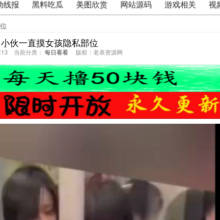
动线报
黑料吃瓜
美图欣赏
网站源码
游戏相关
视
部位
情 小伙一直摸女孩隐私部位
50:13 当前分类：
每日看看
版权：老表资源网