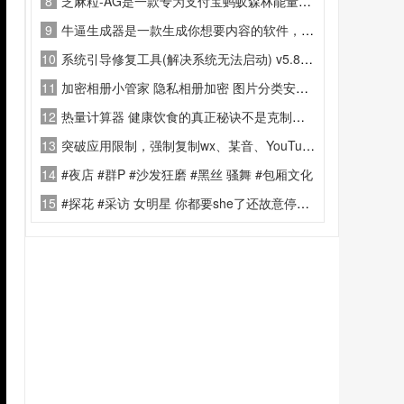
8
芝麻粒-AG是一款专为支付宝蚂蚁森林能量收集和蚂蚁庄园小鸡喂养设计的自动化辅助模块
9
牛逼生成器是一款生成你想要内容的软件，简洁无广，呆瓜操作
10
系统引导修复工具(解决系统无法启动) v5.8.0 中文绿色版
11
加密相册小管家 隐私相册加密 图片分类安全防护工具
12
热量计算器 健康饮食的真正秘诀不是克制自己，而是了解自己的饮食习惯
13
突破应用限制，强制复制wx、某音、YouTube等App中原本无法选中的文字。支持普通模式（无障碍直接复制）和扫描模式（OCR识别图片文字）。智能识别地址、电话、邮箱，支持多选区、滚动复制及快捷翻译/分享。
14
#夜店 #群P #沙发狂磨 #黑丝 骚舞 #包厢文化
15
#探花 #采访 女明星 你都要she了还故意停，这是不想she想赖账？