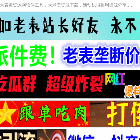
本网站提供资源工具下载，大老表资源工具，大表哥资源网软件工具，大老表资源下载，活动线报福利资源分享,活动线报，大型网游经典游戏，网络热门技术游戏辅助交流与分享。