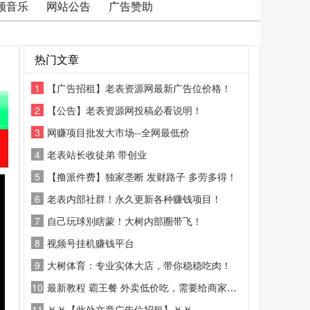
频音乐
网站公告
广告赞助
热门文章
1
【广告招租】老表资源网最新广告位价格！
2
【公告】老表资源网投稿必看说明！
3
网赚项目批发大市场--全网最低价
4
老表站长收徒弟 带创业
5
【撸派件费】独家垄断 发财路子 多劳多得！
6
老表内部社群！永久更新各种赚钱项目！
7
自己玩球别瞎蒙！大树内部圈带飞！
8
视频号挂机赚钱平台
9
大树体育：专业实体大店，带你稳稳吃肉！
10
最新教程 霸王餐 外卖低价吃，需要给商家好评
11
￥￥【此处文章广告位招租】￥￥