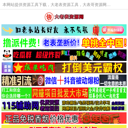
本网站提供资源工具下载，大老表资源工具，大表哥资源网软件工具，大老表资源下载，活动线报福利资源分享,活动线报，大型网游经典游戏，网络热门技术游戏辅助交流与分享。