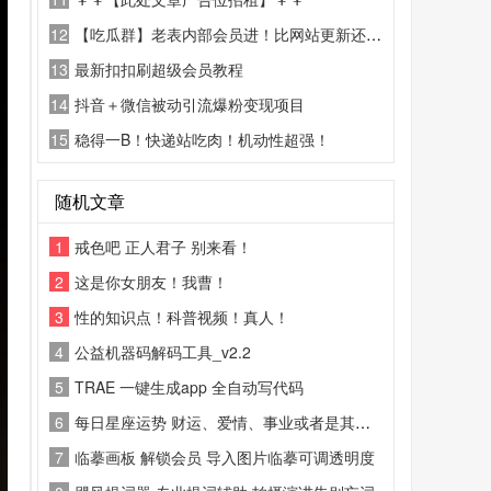
12
【吃瓜群】老表内部会员进！比网站更新还精彩！
13
最新扣扣刷超级会员教程
14
抖音＋微信被动引流爆粉变现项目
15
稳得一B！快递站吃肉！机动性超强！
随机文章
1
戒色吧 正人君子 别来看！
2
这是你女朋友！我曹！
3
性的知识点！科普视频！真人！
4
公益机器码解码工具_v2.2
5
TRAE 一键生成app 全自动写代码
6
每日星座运势 财运、爱情、事业或者是其他的一些相关运势都可以通过这款软件找到。
7
临摹画板 解锁会员 导入图片临摹可调透明度