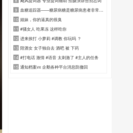
8
飓风提词器 专业提词辅助 拍摄演讲告别忘词
9
血糖追踪器——糖尿病糖是糖尿病患者非常有用的应用
10
姐妹，你的逼真的很臭
11
#骚女人 吃果冻 这样吃你
12
进来挨打 小萝莉 #调教 你玩吗 ？
13
陪酒女 女子独自去 酒吧 被 下药
14
#打电话 激情 #语音 太刺激了 #主人的任务
15
通知档案vx 企鹅各种平台消息防撤回