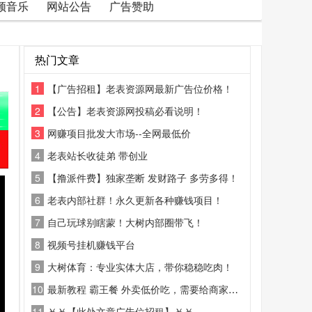
频音乐
网站公告
广告赞助
热门文章
1
【广告招租】老表资源网最新广告位价格！
2
【公告】老表资源网投稿必看说明！
3
网赚项目批发大市场--全网最低价
4
老表站长收徒弟 带创业
5
【撸派件费】独家垄断 发财路子 多劳多得！
6
老表内部社群！永久更新各种赚钱项目！
7
自己玩球别瞎蒙！大树内部圈带飞！
8
视频号挂机赚钱平台
9
大树体育：专业实体大店，带你稳稳吃肉！
10
最新教程 霸王餐 外卖低价吃，需要给商家好评
11
￥￥【此处文章广告位招租】￥￥