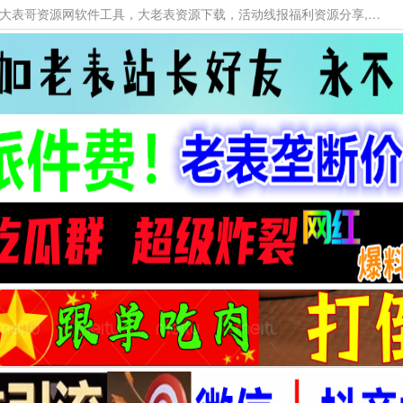
本网站提供资源工具下载，大老表资源工具，大表哥资源网软件工具，大老表资源下载，活动线报福利资源分享,活动线报，大型网游经典游戏，网络热门技术游戏辅助交流与分享。