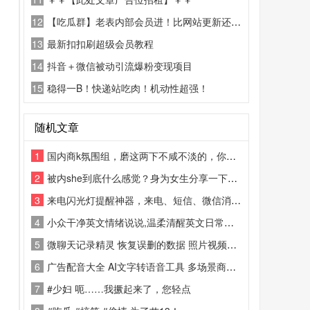
12
【吃瓜群】老表内部会员进！比网站更新还精彩！
13
最新扣扣刷超级会员教程
14
抖音＋微信被动引流爆粉变现项目
15
稳得一B！快递站吃肉！机动性超强！
随机文章
1
国内商k氛围组，磨这两下不咸不淡的，你学学人家发达国家的先进经验！
2
被内she到底什么感觉？身为女生分享一下本人真实感受
3
来电闪光灯提醒神器，来电、短信、微信消息全都能触发LED闪光灯闪烁
4
小众干净英文情绪说说,温柔清醒英文日常配文
5
微聊天记录精灵 恢复误删的数据 照片视频信息等，截图可看具体功能
6
广告配音大全 AI文字转语音工具 多场景商用配音软件
7
#少妇 呃……我撅起来了，您轻点