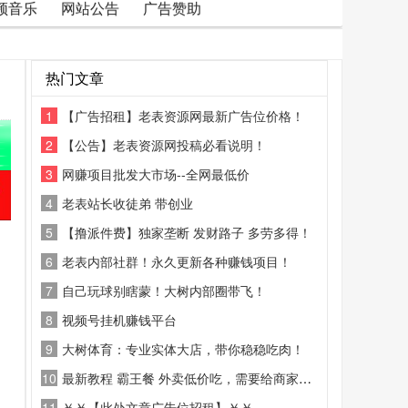
频音乐
网站公告
广告赞助
热门文章
1
【广告招租】老表资源网最新广告位价格！
2
【公告】老表资源网投稿必看说明！
3
网赚项目批发大市场--全网最低价
4
老表站长收徒弟 带创业
5
【撸派件费】独家垄断 发财路子 多劳多得！
6
老表内部社群！永久更新各种赚钱项目！
7
自己玩球别瞎蒙！大树内部圈带飞！
8
视频号挂机赚钱平台
9
大树体育：专业实体大店，带你稳稳吃肉！
10
最新教程 霸王餐 外卖低价吃，需要给商家好评
11
￥￥【此处文章广告位招租】￥￥