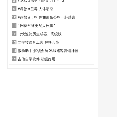
8
#吃瓜 #搞笑 #偷情 为了艹13！
9
#调教 #羞辱 人体喷泉
10
#调教 #母狗 你和那条公狗一起过去
11
“ 网袜丝袜更配大长腿 ”
12
（快速简历生成器）高级版
13
文字转语音工具 解锁会员
14
微粉助手 解锁会员 私域拓客营销神器
15
吉他自学软件 超级好用