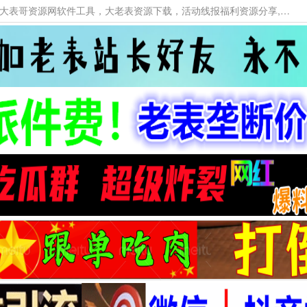
本网站提供资源工具下载，大老表资源工具，大表哥资源网软件工具，大老表资源下载，活动线报福利资源分享,活动线报，大型网游经典游戏，网络热门技术游戏辅助交流与分享。