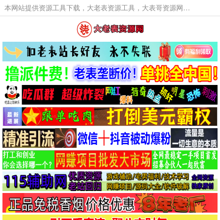
本网站提供资源工具下载，大老表资源工具，大表哥资源网软件工具，大老表资源下载，活动线报福利资源分享,活动线报，大型网游经典游戏，网络热门技术游戏辅助交流与分享。