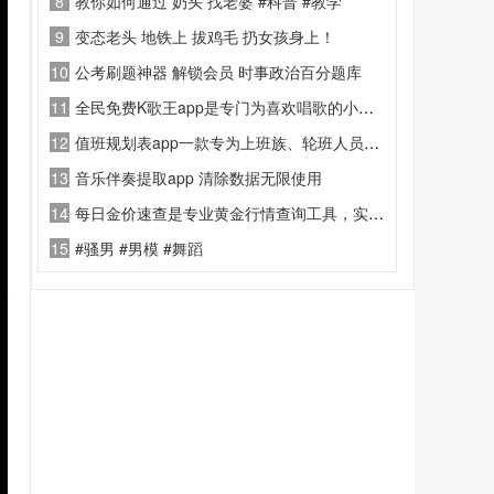
8
教你如何通过 奶头 找老婆 #科普 #教学
9
变态老头 地铁上 拔鸡毛 扔女孩身上！
10
公考刷题神器 解锁会员 时事政治百分题库
11
全民免费K歌王app是专门为喜欢唱歌的小伙伴而提供的K歌软件
12
值班规划表app一款专为上班族、轮班人员、医护安保、值班岗位打造的专业排班作息规划工具
13
音乐伴奏提取app 清除数据无限使用
14
每日金价速查是专业黄金行情查询工具，实时更新金价、各大金店品牌金价明细、回收金价
15
#骚男 #男模 #舞蹈