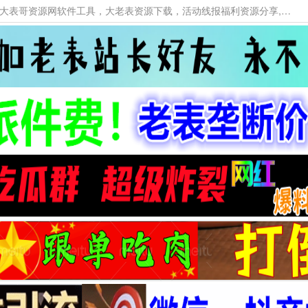
本网站提供资源工具下载，大老表资源工具，大表哥资源网软件工具，大老表资源下载，活动线报福利资源分享,活动线报，大型网游经典游戏，网络热门技术游戏辅助交流与分享。