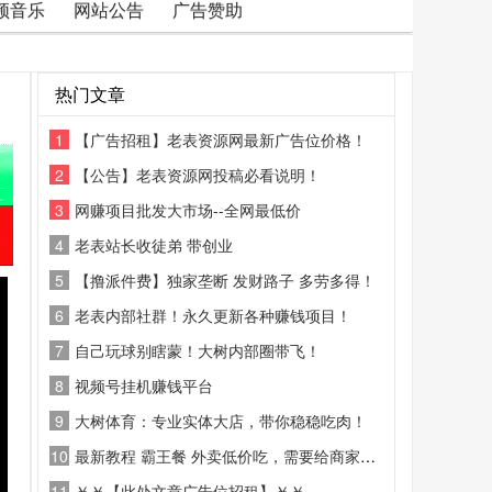
频音乐
网站公告
广告赞助
热门文章
1
【广告招租】老表资源网最新广告位价格！
2
【公告】老表资源网投稿必看说明！
3
网赚项目批发大市场--全网最低价
4
老表站长收徒弟 带创业
5
【撸派件费】独家垄断 发财路子 多劳多得！
6
老表内部社群！永久更新各种赚钱项目！
7
自己玩球别瞎蒙！大树内部圈带飞！
8
视频号挂机赚钱平台
9
大树体育：专业实体大店，带你稳稳吃肉！
10
最新教程 霸王餐 外卖低价吃，需要给商家好评
11
￥￥【此处文章广告位招租】￥￥