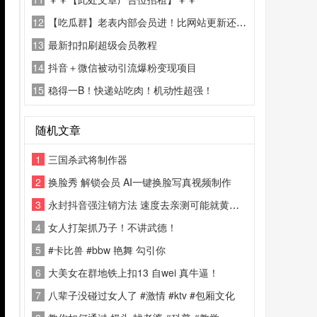
12
【吃瓜群】老表内部会员进！比网站更新还精彩！
13
最新扣扣刷超级会员教程
14
抖音＋微信被动引流爆粉变现项目
15
稳得一B！快递站吃肉！机动性超强！
随机文章
1
三国杀武将制作器
2
换脸秀 解锁会员 AI一键换脸写真视频制作
3
永封抖音强注销方法 速度去亲测可能就黄了！
4
女人打架抓乃子！不讲武德！
5
#卡比兽 #bbw 艳舞 勾引你
6
大美女在群地铁上扣13 自wei 真牛逼！
7
八辈子没碰过女人了 #激情 #ktv #包厢文化