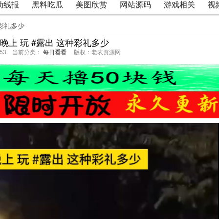
动线报
黑料吃瓜
美图欣赏
网站源码
游戏相关
视
种彩礼多少
晚上 玩 #露出 这种彩礼多少
54:53 当前分类：
每日看看
版权：老表资源网